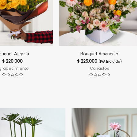
ouquet Alegría
Bouquet Amanecer
$
220.000
$
225.000
(IVA Incluido)
gradecimiento
Canastos
Valorado
Valorado
en
en
0
0
de
de
5
5