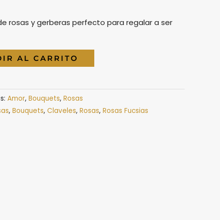
e rosas y gerberas perfecto para regalar a ser
IR AL CARRITO
s:
Amor
,
Bouquets
,
Rosas
sas
,
Bouquets
,
Claveles
,
Rosas
,
Rosas Fucsias