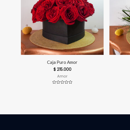
Caja Puro Amor
$
215.000
Amor
Valorado
en
0
de
5