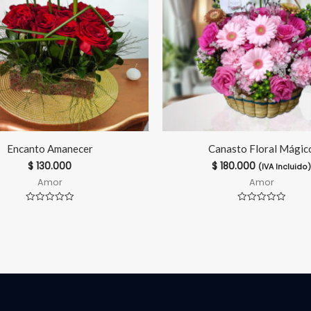
Encanto Amanecer
Canasto Floral Mágic
$
130.000
$
180.000
(IVA Incluido)
Amor
Amor
Valorado
Valorado
en
en
0
0
de
de
5
5