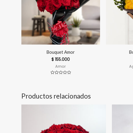
Bouquet Amor
B
$
155.000
Amor
A
Valorado
en
0
de
5
Productos relacionados