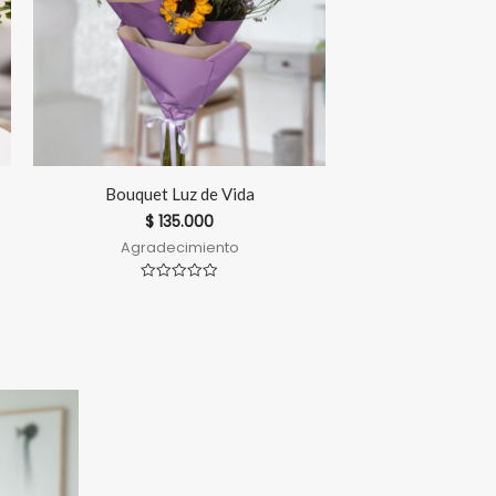
Bouquet Luz de Vida
$
135.000
Agradecimiento
Valorado
en
0
de
5