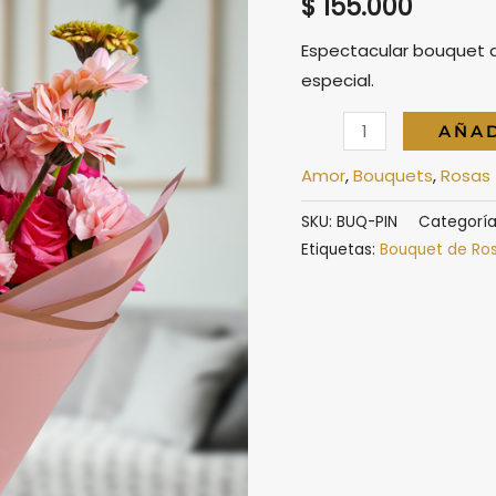
$
155.000
Espectacular bouquet d
especial.
Bouquet
AÑAD
Pink
Amor
,
Bouquets
,
Rosas
cantidad
SKU:
BUQ-PIN
Categoría
Etiquetas:
Bouquet de Ro