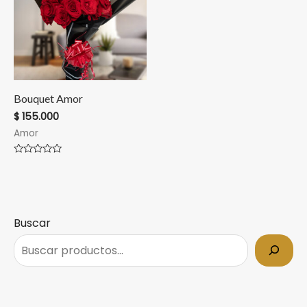
Bouquet Amor
$
155.000
Amor
Valorado
en
0
de
5
Buscar