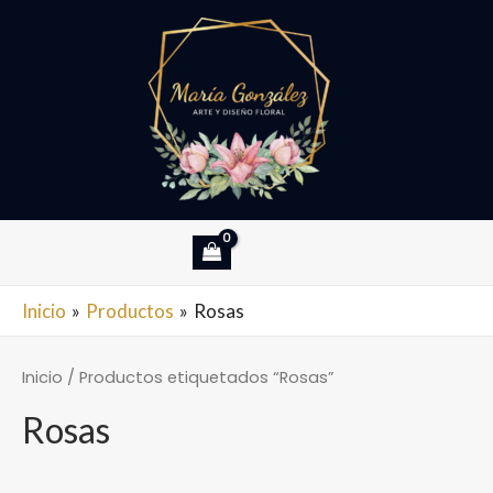
Ir
al
contenido
MAIN
Inicio
Productos
Rosas
MENU
Inicio
/ Productos etiquetados “Rosas”
Rosas