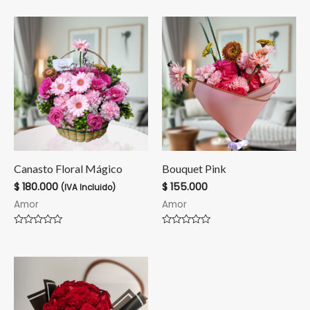
en
en
0
0
de
de
5
5
Canasto Floral Mágico
Bouquet Pink
$
180.000
$
155.000
(IVA Incluido)
Amor
Amor
Valorado
Valorado
en
en
0
0
de
de
5
5