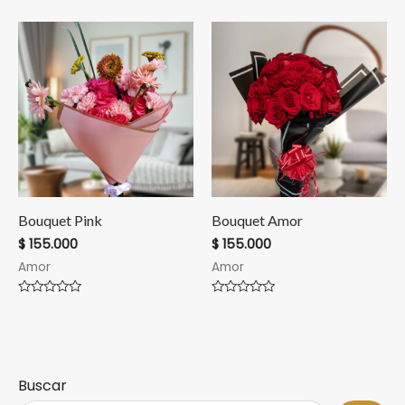
en
en
0
0
de
de
5
5
Bouquet Pink
Bouquet Amor
$
155.000
$
155.000
Amor
Amor
Valorado
Valorado
en
en
0
0
de
de
5
5
Buscar