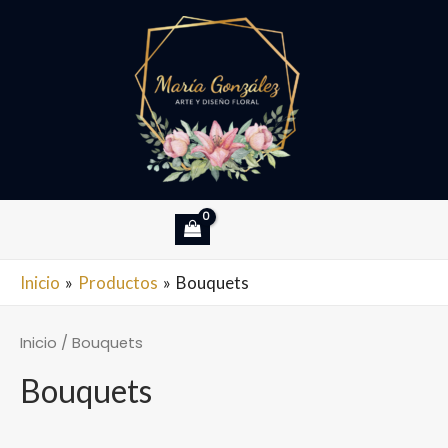
Ir
al
contenido
MAIN
Inicio
Productos
Bouquets
MENU
Inicio
/ Bouquets
Bouquets