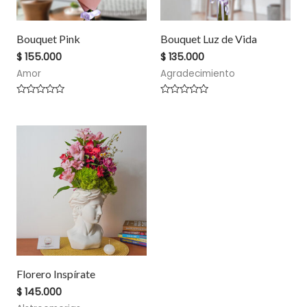
Bouquet Pink
Bouquet Luz de Vida
$
155.000
$
135.000
Amor
Agradecimiento
V
V
a
a
l
l
o
o
r
r
a
a
d
d
o
o
e
e
n
n
0
0
d
d
e
e
5
5
Florero Inspírate
$
145.000