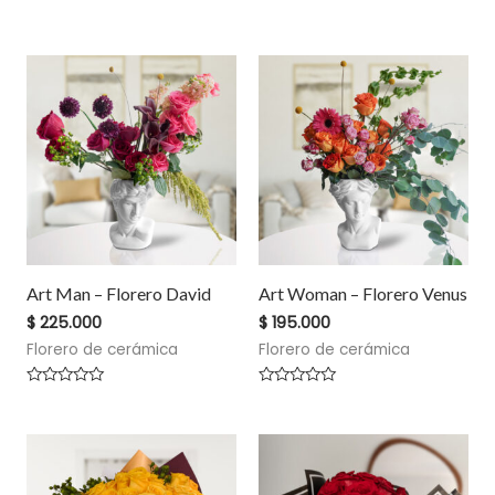
Art Man – Florero David
Art Woman – Florero Venus
$
225.000
$
195.000
Florero de cerámica
Florero de cerámica
V
V
a
a
l
l
o
o
r
r
a
a
d
d