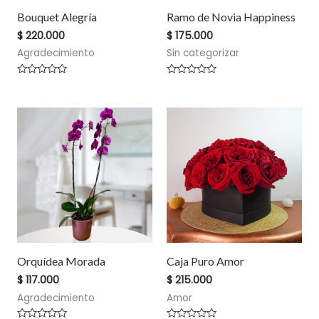
Bouquet Alegría
Ramo de Novia Happiness
$
220.000
$
175.000
Agradecimiento
Sin categorizar
V
V
a
a
l
l
o
o
r
r
a
a
d
d
o
o
e
e
n
n
0
0
d
d
e
e
5
5
Orquídea Morada
Caja Puro Amor
$
117.000
$
215.000
Agradecimiento
Amor