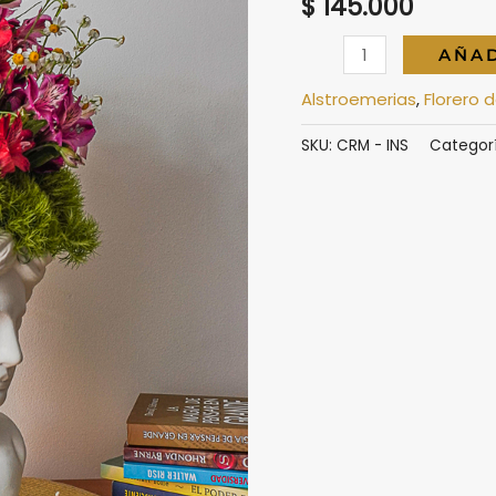
$
145.000
Florero
AÑAD
Inspírate
Alstroemerias
,
Florero 
cantidad
SKU:
CRM - INS
Categor