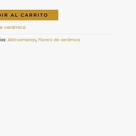
IR AL CARRITO
de cerámica
ías:
Alstroemerias
,
Florero de cerámica