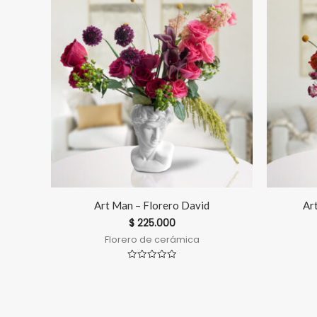
Art Man – Florero David
Ar
$
225.000
Florero de cerámica
Valorado
en
0
de
5