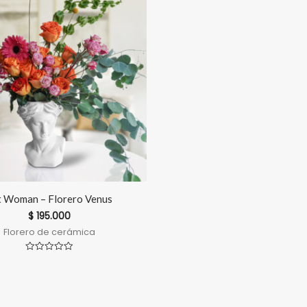
t Woman – Florero Venus
$
195.000
Florero de cerámica
Valorado
en
0
de
5