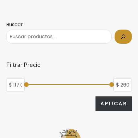
en
0
de
5
Buscar
Filtrar Precio
APL
APLICAR