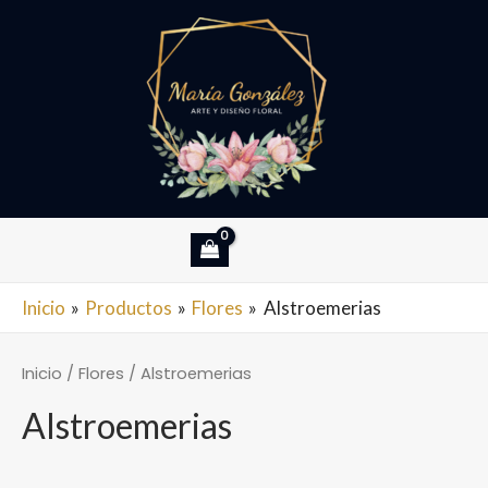
Ir
al
contenido
MAIN
Inicio
Productos
Flores
Alstroemerias
MENU
Inicio
/
Flores
/ Alstroemerias
Alstroemerias