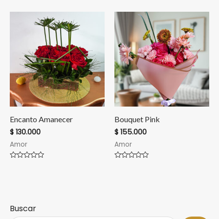
en
en
0
0
de
de
5
5
Encanto Amanecer
Bouquet Pink
$
130.000
$
155.000
Amor
Amor
Valorado
Valorado
en
en
0
0
de
de
5
5
Buscar