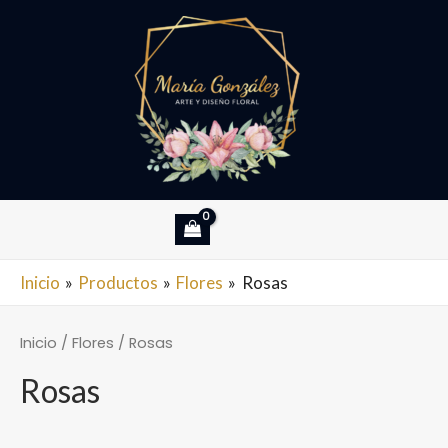
Ir
al
contenido
MAIN
Inicio
Productos
Flores
Rosas
MENU
Inicio
/
Flores
/ Rosas
Rosas