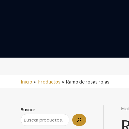
Ir
al
contenido
Inicio
Productos
Ramo de rosas rojas
Inic
Buscar
R