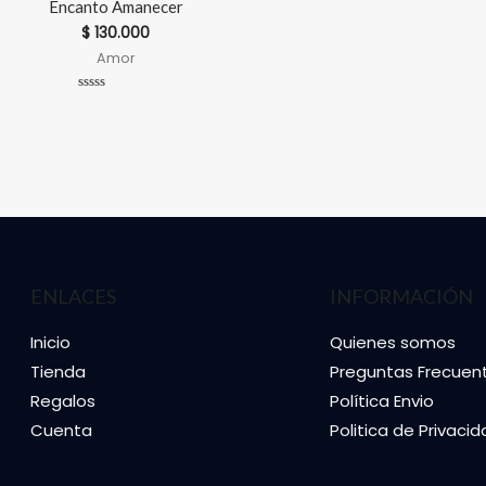
Encanto Amanecer
$
130.000
Amor
Valorado
en
0
de
5
ENLACES
INFORMACIÓN
Inicio
Quienes somos
Tienda
Preguntas Frecuen
Regalos
Política Envio
Cuenta
Politica de Privaci