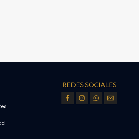
REDES SOCIALES
tes
dad