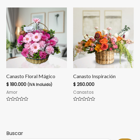
en
en
0
0
de
de
5
5
Canasto Floral Mágico
Canasto Inspiración
$
180.000
$
260.000
(IVA Incluido)
Amor
Canastos
Valorado
Valorado
en
en
0
0
de
de
5
5
Buscar