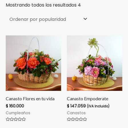
Mostrando todos los resultados 4
Canasto Flores en tu vida
Canasto Empoderate
$
160.000
$
147.059
(IVA Incluido)
Cumpleaños
Canastos
Valorado
Valorado