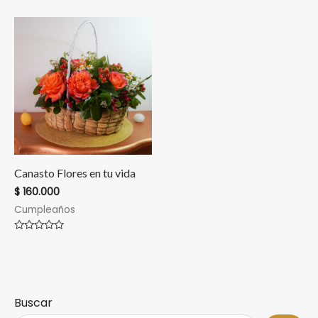
en
en
0
0
de
de
5
5
Canasto Flores en tu vida
$
160.000
Cumpleaños
Valorado
en
0
de
5
Buscar