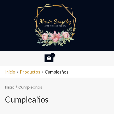
Ir
al
contenido
MAIN
Inicio
Productos
Cumpleaños
MENU
Inicio
/ Cumpleaños
Cumpleaños